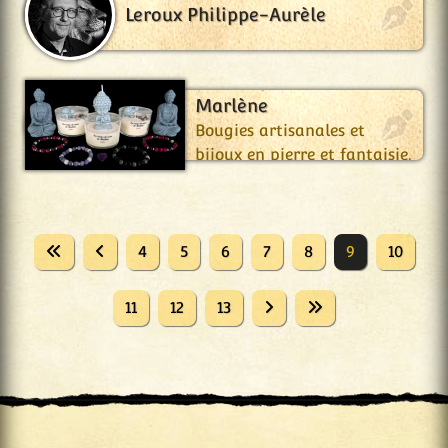
Leroux Philippe-Aurèle
Les Coups de Cœur de
Marlène
Bougies artisanales et
bijoux en pierre et fantaisie.
4
5
6
7
8
9
10
11
12
13