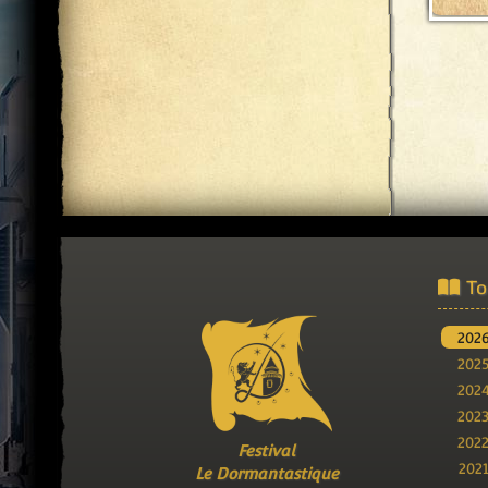
To
202
202
202
202
202
Festival
202
Le Dormantastique