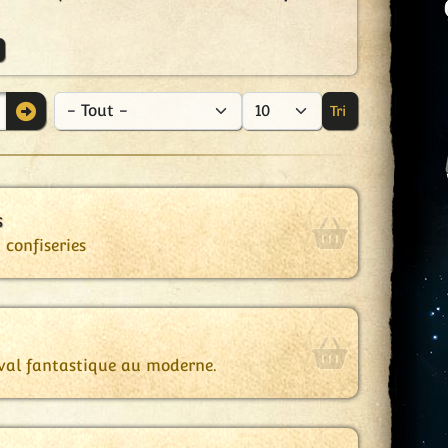
Tri
- Catégorie
Afficher #
s
 confiseries
éval fantastique au moderne.