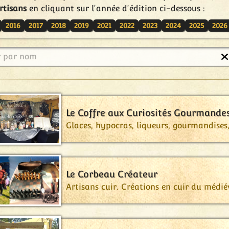
rtisans
en cliquant sur l'année d'édition ci-dessous :
2016
2017
2018
2019
2021
2022
2023
2024
2025
2026
r par nom
Le Coffre aux Curiosités Gourmande
Glaces, hypocras, liqueurs, gourmandises,
Le Corbeau Créateur
Artisans cuir. Créations en cuir du médi