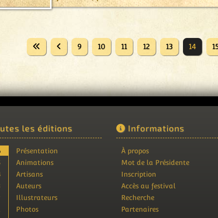
9
10
11
12
13
14
1
utes les éditions
Informations
6
Présentation
À propos
5
Animations
Mot de la Présidente
4
Artisans
Inscription
3
Auteurs
Accès au festival
2
Illustrateurs
Recherche
1
Photos
Partenaires