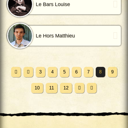
Le Bars Louise
Le Hors Matthieu
3
4
5
6
7
8
9
10
11
12