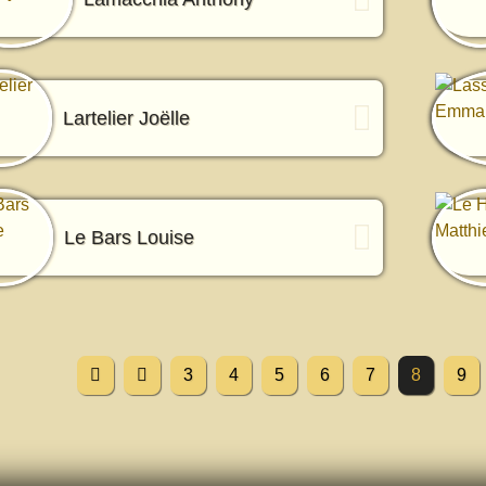
Lartelier Joëlle
Le Bars Louise
3
4
5
6
7
8
9