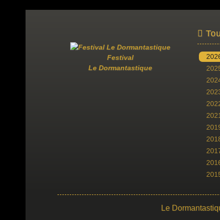
Tou
202
Festival
Le Dormantastique
202
202
202
202
202
201
201
201
201
201
Le Dormantastiq