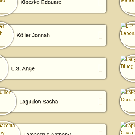
Kloczko Edouard
Köller Jonnah
L.S. Ange
Laguillon Sasha
Lamacchia Anthony