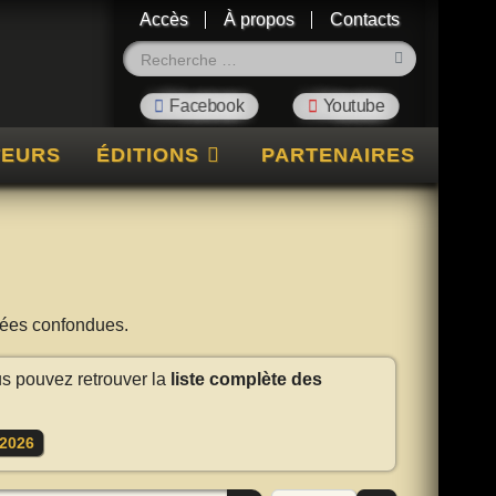
Accès
À propos
Contacts
Rechercher
TEURS
ÉDITIONS
PARTENAIRES
nnées confondues.
us pouvez retrouver la
liste complète des
2026