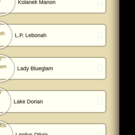
Kolanek Manon
L.P. Lebonah
Lady Blueglam
Lake Dorian
Lapilus Olivia