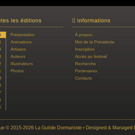
tes les éditions
Informations
6
Présentation
À propos
5
Animations
Mot de la Présidente
4
Artisans
Inscription
3
Auteurs
Accès au festival
2
Illustrateurs
Recherche
1
Photos
Partenaires
9
Contacts
8
7
6
5
ue
© 2015-2026
La Guilde Dormaniste
• Designed & Managed