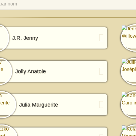
par nom
J.R. Jenny
Jolly Anatole
Julia Marguerite