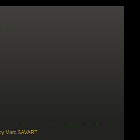
 by
Marc SAVART