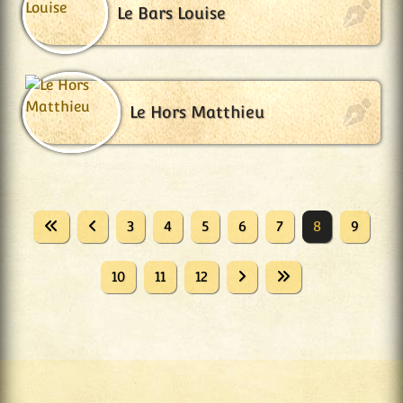
Le Bars Louise
Le Hors Matthieu
3
4
5
6
7
8
9
10
11
12