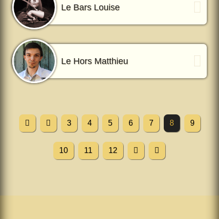
Le Bars Louise
Le Hors Matthieu
3
4
5
6
7
8
9
10
11
12