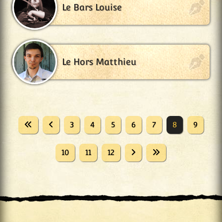
Le Bars Louise
Le Hors Matthieu
3
4
5
6
7
8
9
10
11
12