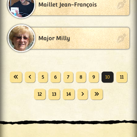
Maillet Jean-François
Major Milly
5
6
7
8
9
10
11
12
13
14