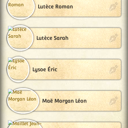
Lutèce Roman
Lutèce Sarah
Lysoe Éric
Maë Morgan Léon