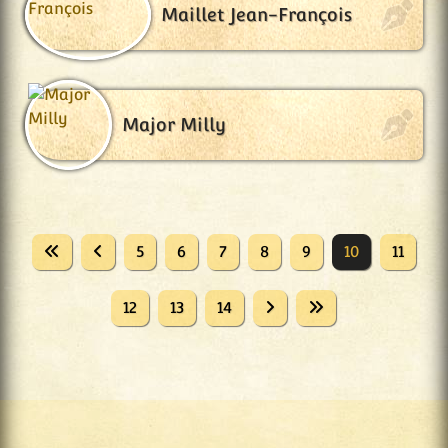
Maillet Jean-François
Major Milly
5
6
7
8
9
10
11
12
13
14