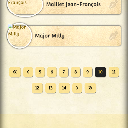
Maillet Jean-François
Major Milly
5
6
7
8
9
10
11
12
13
14