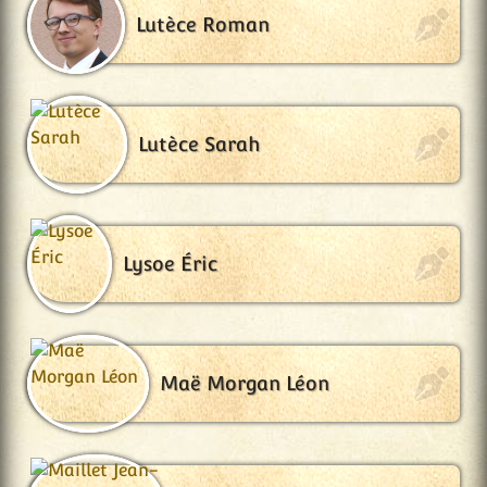
Lutèce Roman
Lutèce Sarah
Lysoe Éric
Maë Morgan Léon