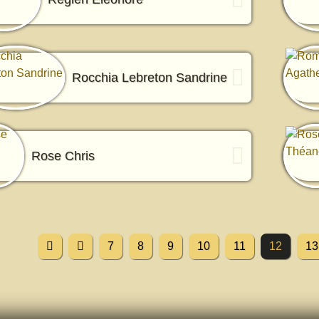
Rocchia Lebreton Sandrine
Rose Chris
7
8
9
10
11
12
13