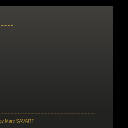
 by
Marc SAVART