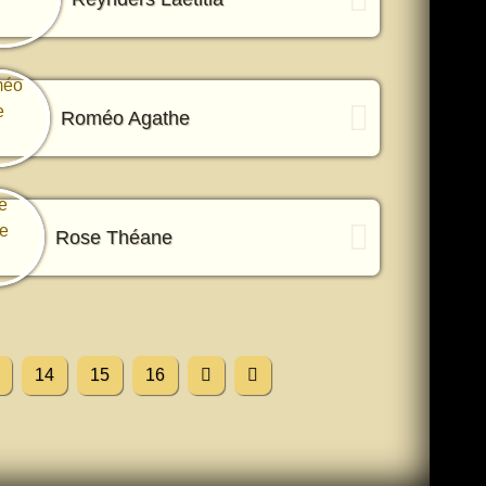
Roméo Agathe
Rose Théane
14
15
16