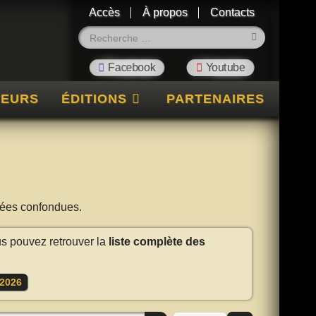
Accès
À propos
Contacts
Rechercher
TEURS
ÉDITIONS
PARTENAIRES
nnées confondues.
us pouvez retrouver la
liste complète des
2026