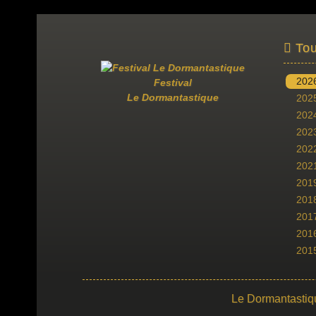
Tou
202
Festival
Le Dormantastique
202
202
202
202
202
201
201
201
201
201
Le Dormantastiq