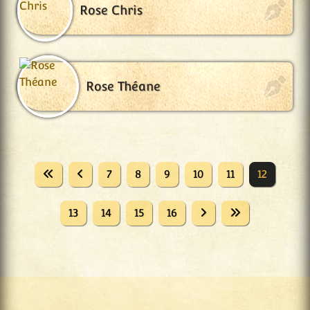
Rose Chris
Rose Théane
7
8
9
10
11
12
13
14
15
16