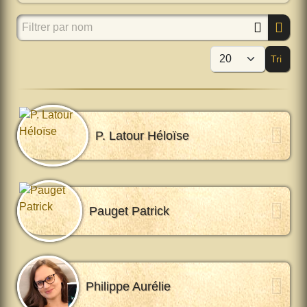
Filtrer par nom
Tri
Affi
P. Latour Héloïse
Pauget Patrick
Philippe Aurélie