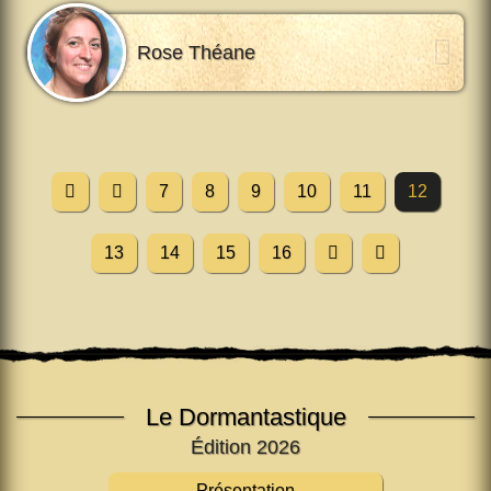
Rose Théane
7
8
9
10
11
12
13
14
15
16
Le Dormantastique
Édition 2026
Présentation