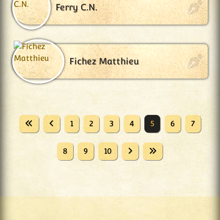
Ferry C.N.
Fichez Matthieu
1
2
3
4
5
6
7
8
9
10