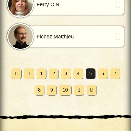
Ferry C.N.
Fichez Matthieu
1
2
3
4
5
6
7
8
9
10