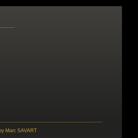
 by
Marc SAVART