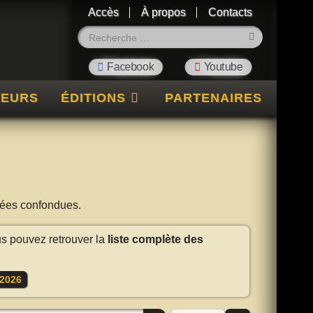
Accès
À propos
Contacts
Rechercher
TEURS
ÉDITIONS
PARTENAIRES
nnées confondues.
us pouvez retrouver la
liste complète des
2026