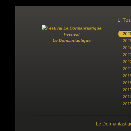
Tou
202
Festival
Le Dormantastique
202
202
202
202
202
201
201
201
201
201
Le Dormantastiq