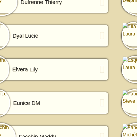
Dufrenne Thierry
Dyal Lucie
Elvera Lily
Eunice DM
Facchin Maddy