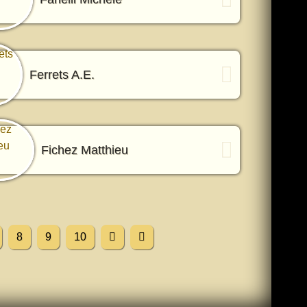
Ferrets A.E.
Fichez Matthieu
8
9
10