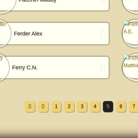
Ferder Alex
Ferry C.N.
1
2
3
4
5
6
7