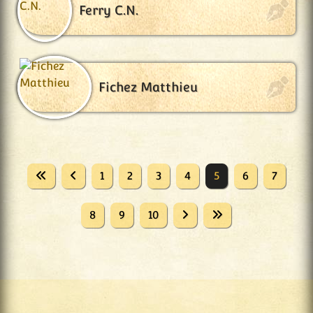
Ferry C.N.
Fichez Matthieu
1
2
3
4
5
6
7
8
9
10