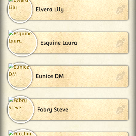
Elvera Lily
Esquine Laura
Eunice DM
Fabry Steve