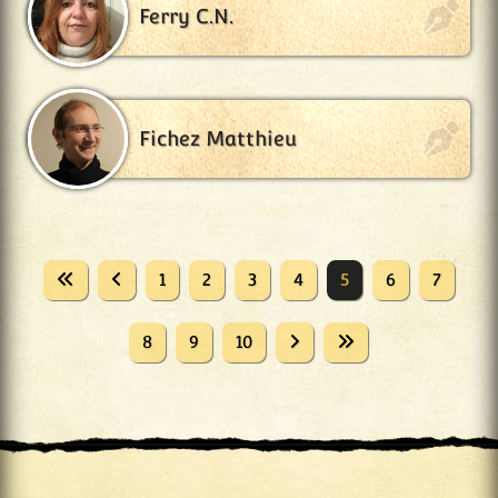
Ferry C.N.
Fichez Matthieu
1
2
3
4
5
6
7
8
9
10