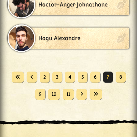
Hoctor-Anger Johnathane
Hogu Alexandre
2
3
4
5
6
7
8
9
10
11