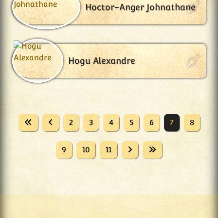
Hoctor-Anger Johnathane
Hogu Alexandre
2
3
4
5
6
7
8
9
10
11