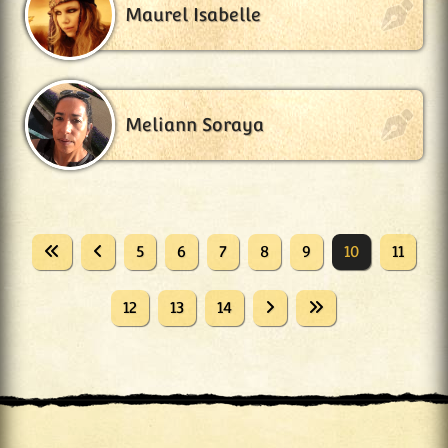
Maurel Isabelle
Meliann Soraya
5
6
7
8
9
10
11
12
13
14