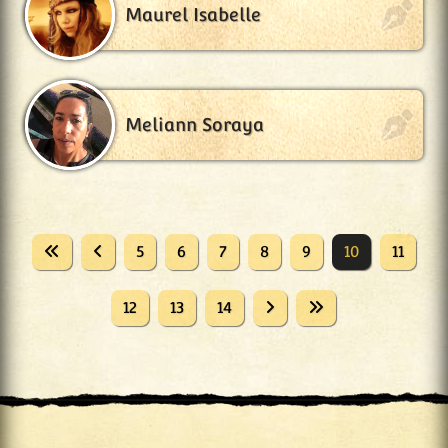
Maurel Isabelle
Meliann Soraya
5
6
7
8
9
10
11
12
13
14