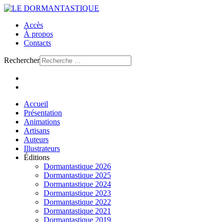
Accès
À propos
Contacts
Rechercher
Accueil
Présentation
Animations
Artisans
Auteurs
Illustrateurs
Éditions
Dormantastique 2026
Dormantastique 2025
Dormantastique 2024
Dormantastique 2023
Dormantastique 2022
Dormantastique 2021
Dormantastique 2019