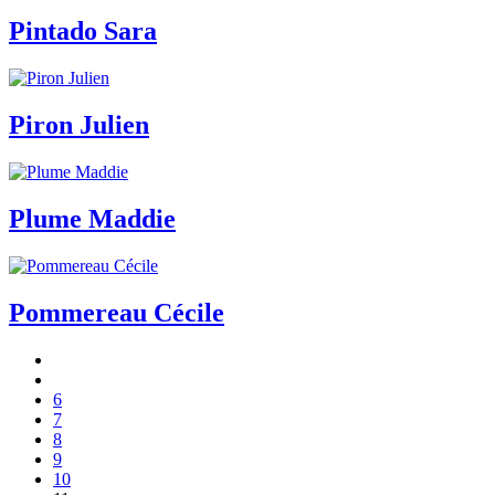
Pintado Sara
Piron Julien
Plume Maddie
Pommereau Cécile
6
7
8
9
10