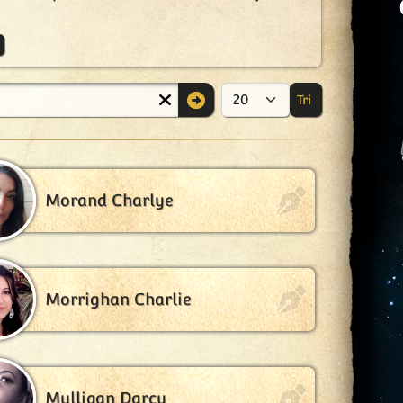
Tri
Afficher #
Morand Charlye
Morrighan Charlie
Mulligan Darcy