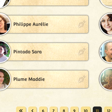
Philippe Aurélie
Pintado Sara
Plume Maddie
6
7
8
9
10
11
12