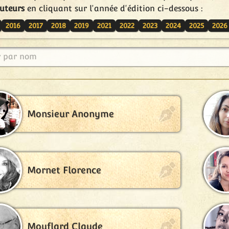
uteurs
en cliquant sur l'année d'édition ci-dessous :
2016
2017
2018
2019
2021
2022
2023
2024
2025
2026
r par nom
Monsieur Anonyme
Mornet Florence
Mouflard Claude