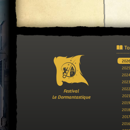
To
202
202
202
202
202
Festival
202
Le Dormantastique
201
201
201
201