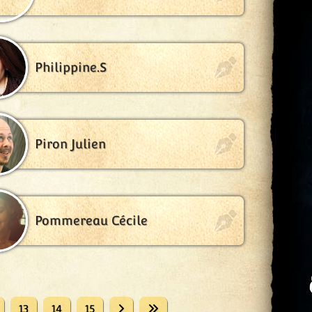
Philippine.S
Piron Julien
Pommereau Cécile
13
14
15