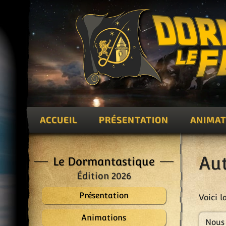
ACCUEIL
PRÉSENTATION
ANIMAT
Au
Le Dormantastique
Édition 2026
Présentation
Voici l
Animations
Nous 