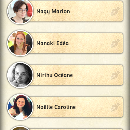
Nagy Marion
Nanaki Edéa
Nirihu Océane
Noëlle Caroline