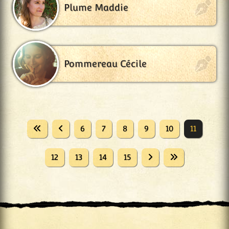
Plume Maddie
Pommereau Cécile
6
7
8
9
10
11
12
13
14
15