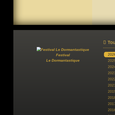
Tou
202
Festival
Le Dormantastique
202
202
202
202
202
201
201
201
201