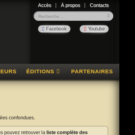
Accès
À propos
Contacts
Rechercher
TEURS
ÉDITIONS
PARTENAIRES
nnées confondues.
us pouvez retrouver la
liste complète des