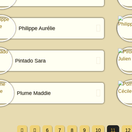
Philippe Aurélie
Pintado Sara
Plume Maddie
6
7
8
9
10
11
12