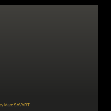
 by
Marc SAVART