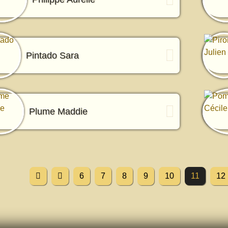
Pintado Sara
Plume Maddie
6
7
8
9
10
11
12