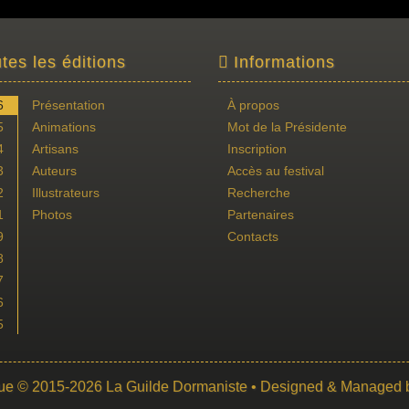
tes les éditions
Informations
6
Présentation
À propos
5
Animations
Mot de la Présidente
4
Artisans
Inscription
3
Auteurs
Accès au festival
2
Illustrateurs
Recherche
1
Photos
Partenaires
9
Contacts
8
7
6
5
ue
© 2015-2026
La Guilde Dormaniste
• Designed & Managed