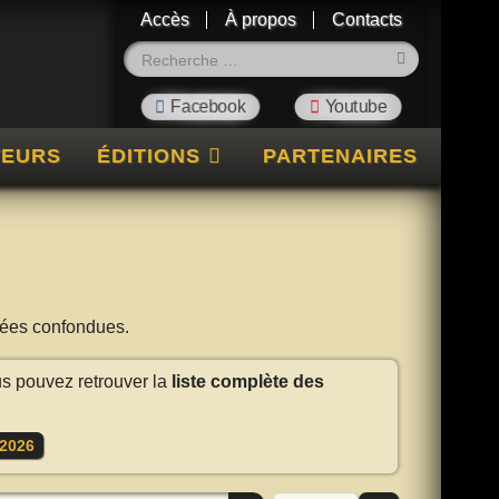
Accès
À propos
Contacts
Rechercher
TEURS
ÉDITIONS
PARTENAIRES
nnées confondues.
us pouvez retrouver la
liste complète des
2026