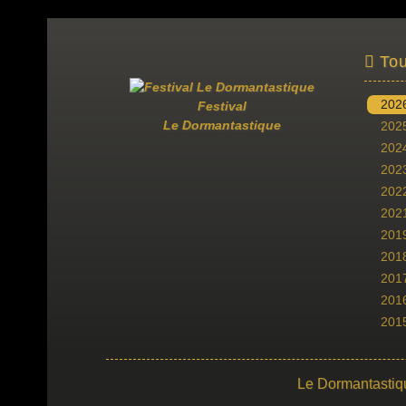
Tou
202
Festival
Le Dormantastique
202
202
202
202
202
201
201
201
201
201
Le Dormantastiq