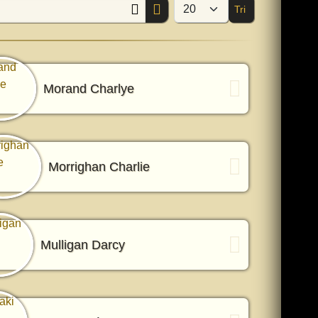
Tri
Afficher #
Morand Charlye
Morrighan Charlie
Mulligan Darcy