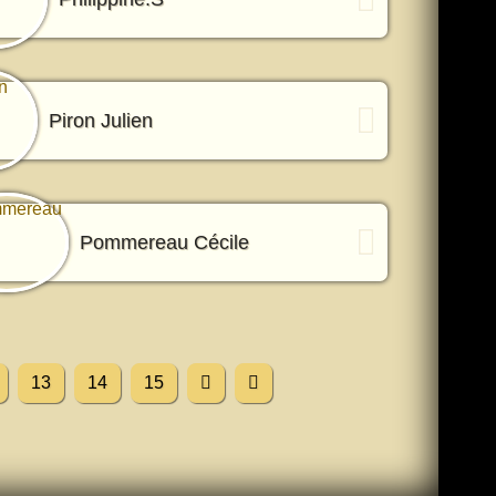
Piron Julien
Pommereau Cécile
13
14
15