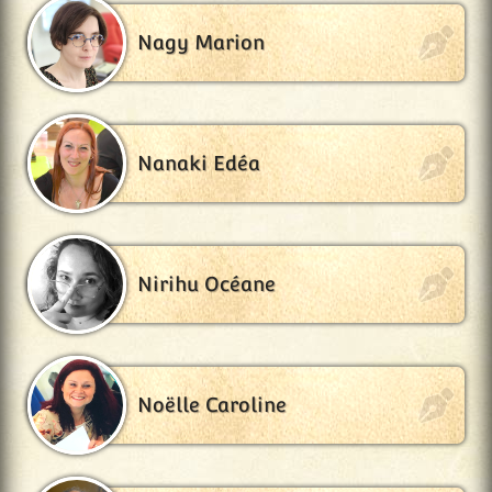
Nagy Marion
Nanaki Edéa
Nirihu Océane
Noëlle Caroline