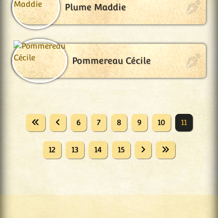
Plume Maddie
Pommereau Cécile
6
7
8
9
10
11
12
13
14
15