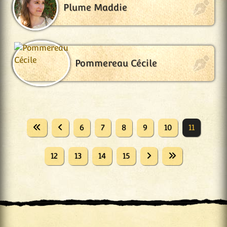
Plume Maddie
Pommereau Cécile
6
7
8
9
10
11
12
13
14
15