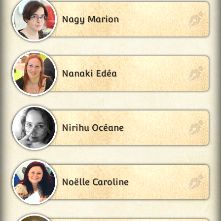
Nagy Marion
Nanaki Edéa
Nirihu Océane
Noëlle Caroline