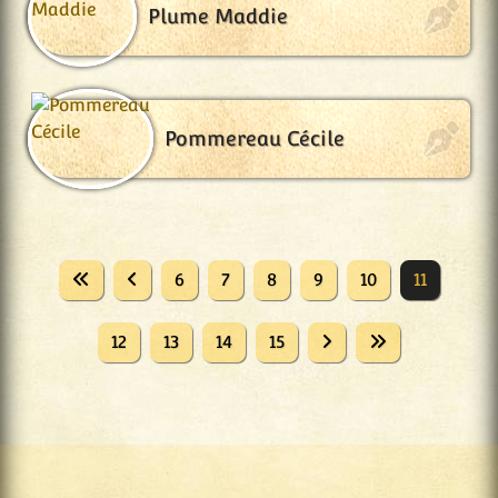
Plume Maddie
Pommereau Cécile
6
7
8
9
10
11
12
13
14
15