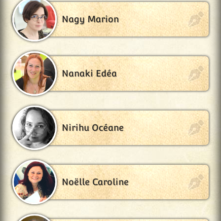
Nagy Marion
Nanaki Edéa
Nirihu Océane
Noëlle Caroline