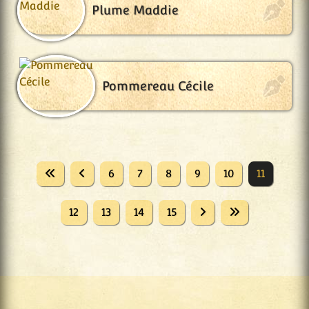
Plume Maddie
Pommereau Cécile
6
7
8
9
10
11
12
13
14
15