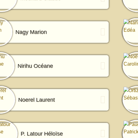
Nagy Marion
Nirihu Océane
Noerel Laurent
P. Latour Héloïse