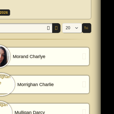
2026
Tri
Afficher #
Morand Charlye
Morrighan Charlie
Mulligan Darcy