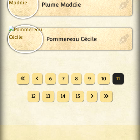
Plume Maddie
Pommereau Cécile
6
7
8
9
10
11
12
13
14
15