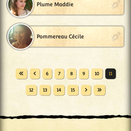
Plume Maddie
Pommereau Cécile
6
7
8
9
10
11
12
13
14
15