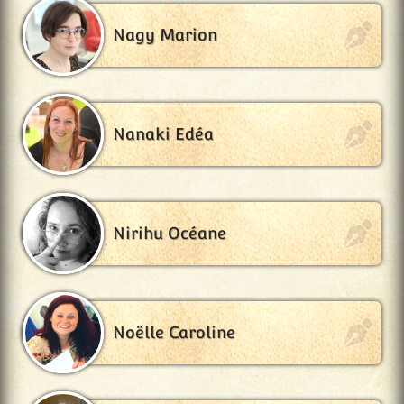
Nagy Marion
Nanaki Edéa
Nirihu Océane
Noëlle Caroline