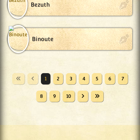
Bezuth
Binoute
1
2
3
4
5
6
7
8
9
10