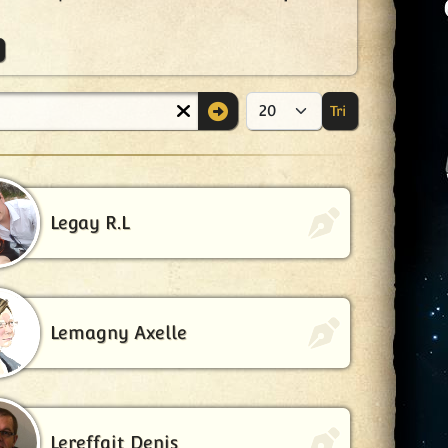
Tri
Afficher #
Legay R.L
Lemagny Axelle
Lereffait Denis