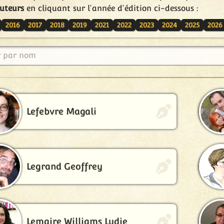
uteurs
en cliquant sur l'année d'édition ci-dessous :
2016
2017
2018
2019
2021
2022
2023
2024
2025
2026
r par nom
Lefebvre Magali
Legrand Geoffrey
Lemaire Williams Lydie