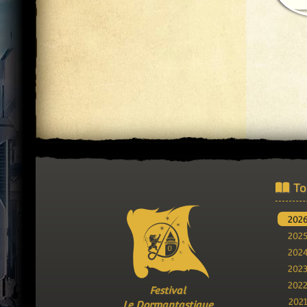
To
202
202
202
202
202
Festival
202
Le Dormantastique