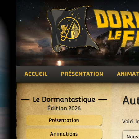
ACCUEIL
PRÉSENTATION
ANIMAT
Au
Le Dormantastique
Édition 2026
Présentation
Voici l
Animations
Nous 