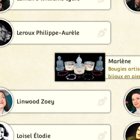
Leroux Philippe-Aurèle
Les Coups 
Marlène
Bougies artis
bijoux en pier
Linwood Zoey
Loisel Élodie