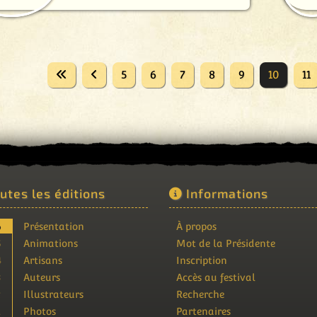
5
6
7
8
9
10
11
utes les éditions
Informations
6
Présentation
À propos
5
Animations
Mot de la Présidente
4
Artisans
Inscription
3
Auteurs
Accès au festival
2
Illustrateurs
Recherche
1
Photos
Partenaires