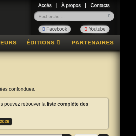
Accès
À propos
Contacts
Rechercher
TEURS
ÉDITIONS
PARTENAIRES
nnées confondues.
us pouvez retrouver la
liste complète des
2026