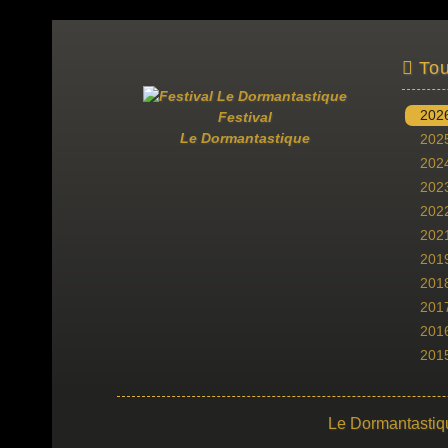
Tou
202
Festival
Le Dormantastique
202
202
202
202
202
201
201
201
201
201
Le Dormantastiq