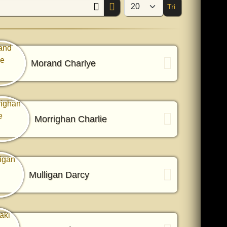
Tri
Afficher #
Morand Charlye
Morrighan Charlie
Mulligan Darcy