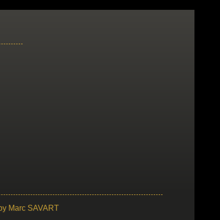
 by
Marc SAVART