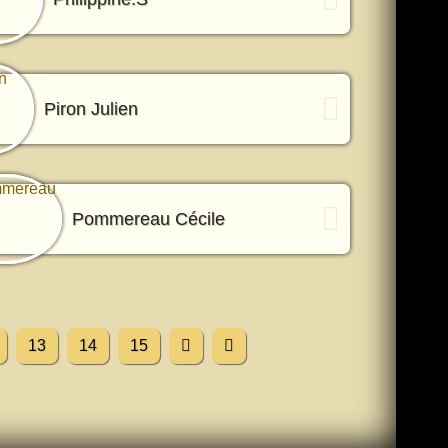
Piron Julien
Pommereau Cécile
13
14
15