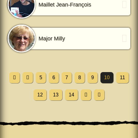
Maillet Jean-François
Major Milly
5
6
7
8
9
10
11
12
13
14