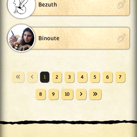
Bezuth
Binoute
1
2
3
4
5
6
7
8
9
10