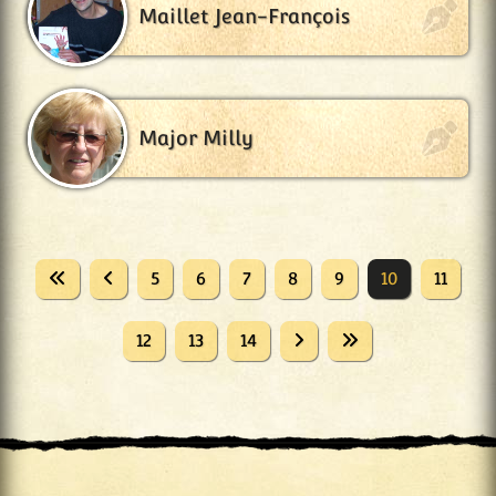
Maillet Jean-François
Major Milly
5
6
7
8
9
10
11
12
13
14