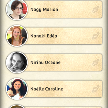
Nagy Marion
Nanaki Edéa
Nirihu Océane
Noëlle Caroline