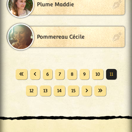
Plume Maddie
Pommereau Cécile
6
7
8
9
10
11
12
13
14
15