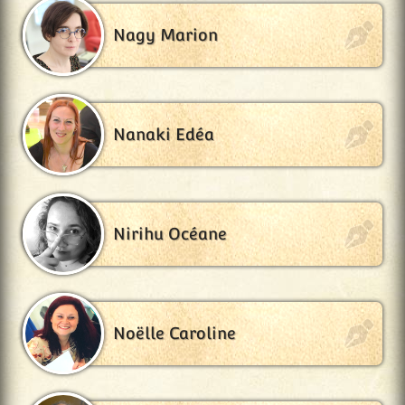
Nagy Marion
Nanaki Edéa
Nirihu Océane
Noëlle Caroline