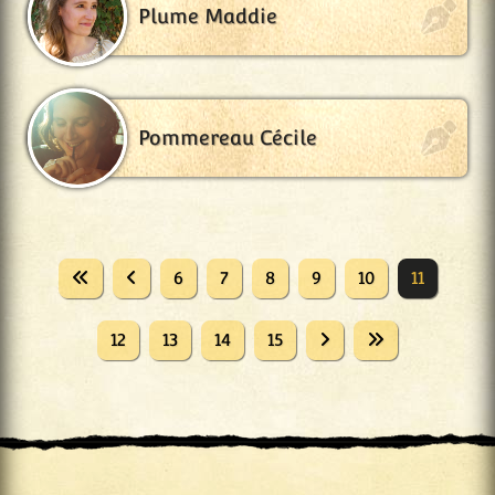
Plume Maddie
Pommereau Cécile
6
7
8
9
10
11
12
13
14
15