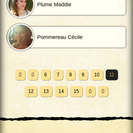
Plume Maddie
Pommereau Cécile
6
7
8
9
10
11
12
13
14
15