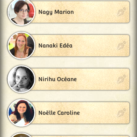
Nagy Marion
Nanaki Edéa
Nirihu Océane
Noëlle Caroline