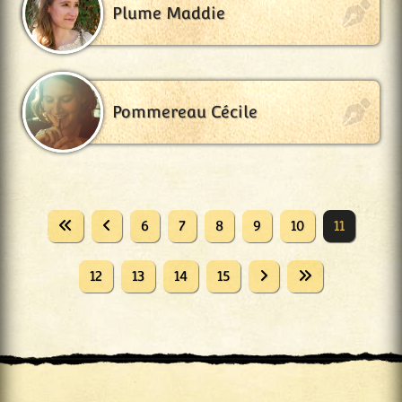
Plume Maddie
Pommereau Cécile
6
7
8
9
10
11
12
13
14
15