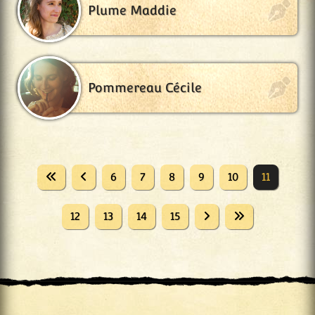
Plume Maddie
Pommereau Cécile
6
7
8
9
10
11
12
13
14
15