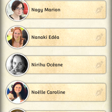
Nagy Marion
Nanaki Edéa
Nirihu Océane
Noëlle Caroline