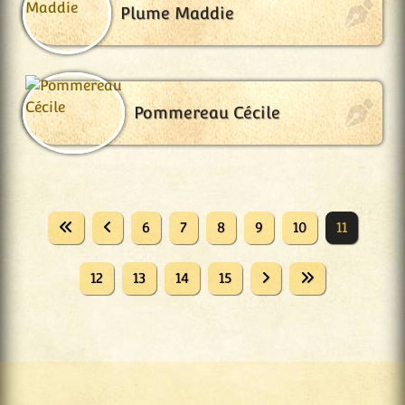
Plume Maddie
Pommereau Cécile
6
7
8
9
10
11
12
13
14
15