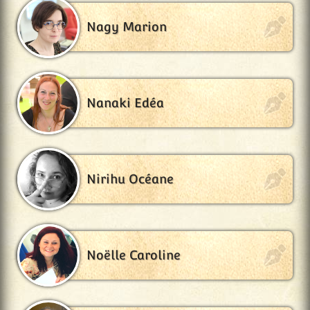
Nagy Marion
Nanaki Edéa
Nirihu Océane
Noëlle Caroline