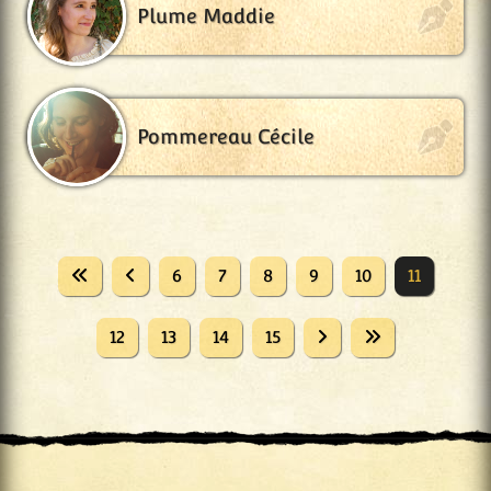
Plume Maddie
Pommereau Cécile
6
7
8
9
10
11
12
13
14
15