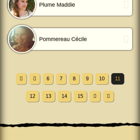
Plume Maddie
Pommereau Cécile
6
7
8
9
10
11
12
13
14
15