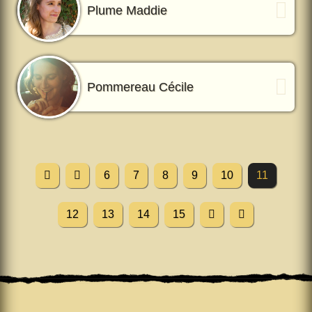
Plume Maddie
Pommereau Cécile
6
7
8
9
10
11
12
13
14
15