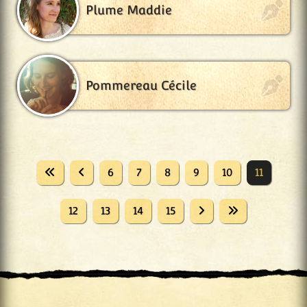
Plume Maddie
Pommereau Cécile
6
7
8
9
10
11
12
13
14
15