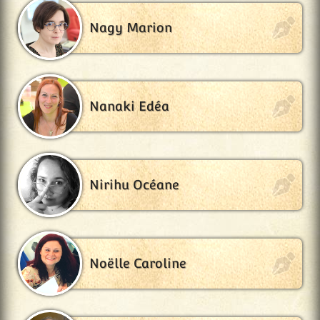
Nagy Marion
Nanaki Edéa
Nirihu Océane
Noëlle Caroline